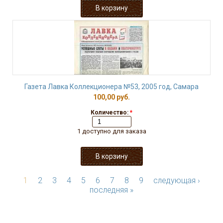
Газета Лавка Коллекционера №53, 2005 год, Самара
100,00 руб.
Количество:
*
1 доступно для заказа
1
2
3
4
5
6
7
8
9
следующая ›
последняя »