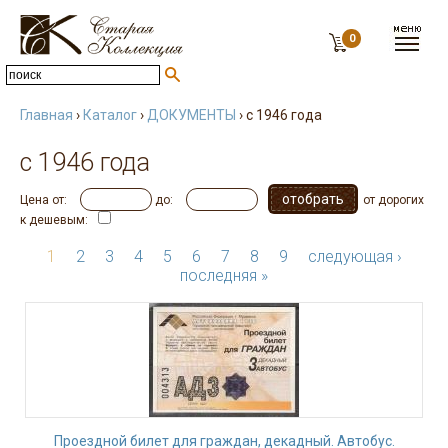
0
Главная
›
Каталог
›
ДОКУМЕНТЫ
› с 1946 года
с 1946 года
Цена от:
до:
от дорогих
к дешевым:
1
2
3
4
5
6
7
8
9
следующая ›
последняя »
Проездной билет для граждан, декадный. Автобус.