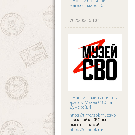
Новый большой
магазин марок СНГ
...
2026-06-16 10:13
Наш магазин является
другом Музея СВО на
Думской, 4
https://t.me/spbmuzsvo
Помогайте СВОим
вместе с нами!
https://qr.nspk.ru/...