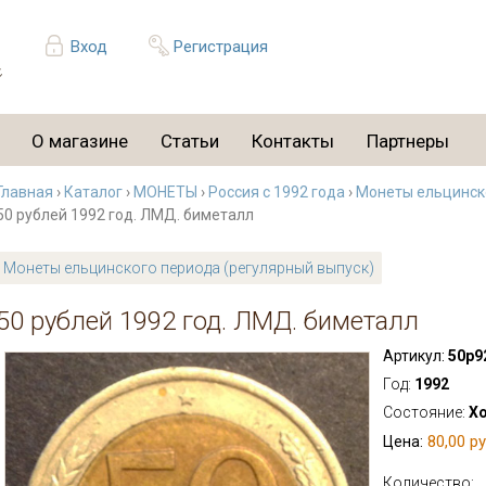
Вход
Регистрация
О магазине
Статьи
Контакты
Партнеры
Главная
›
Каталог
›
МОНЕТЫ
›
Россия с 1992 года
›
Монеты ельцинско
50 рублей 1992 год. ЛМД. биметалл
Монеты ельцинского периода (регулярный выпуск)
50 рублей 1992 год. ЛМД. биметалл
Артикул:
50р9
Год:
1992
Состояние:
Х
80,00 ру
Цена:
Количество: