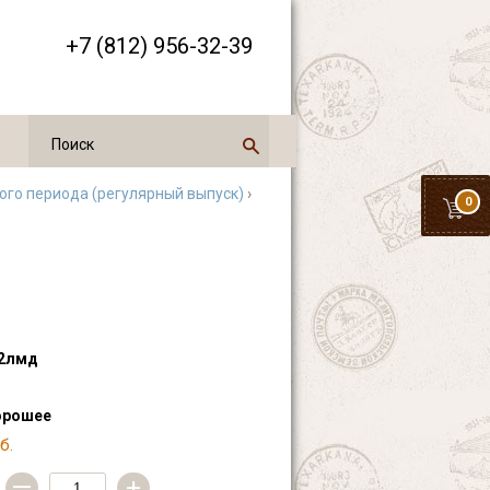
+7 (812) 956-32-39
го периода (регулярный выпуск)
›
0
2лмд
орошее
б.
—
+