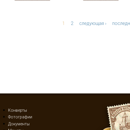
1
2
следующая ›
последн
Конверты
Фотографии
Документы