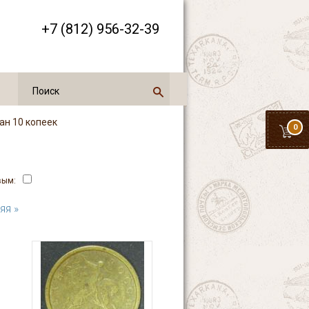
+7 (812) 956-32-39
ан 10 копеек
0
вым:
яя »