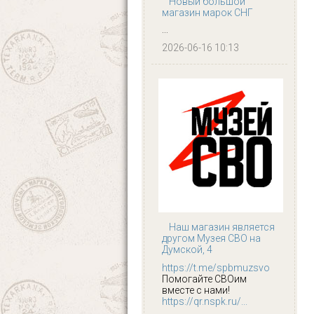
Новый большой
магазин марок СНГ
...
2026-06-16 10:13
Наш магазин является
другом Музея СВО на
Думской, 4
https://t.me/spbmuzsvo
Помогайте СВОим
вместе с нами!
https://qr.nspk.ru/...