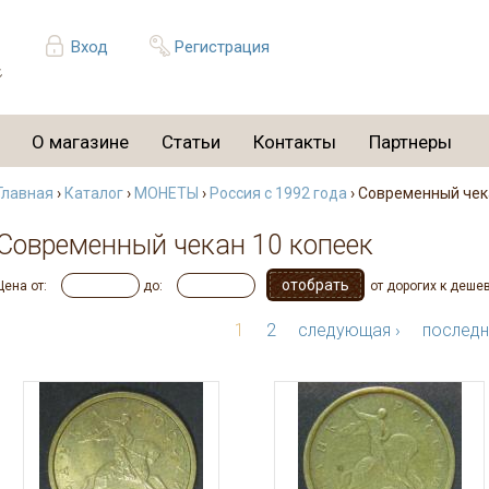
Вход
Регистрация
О магазине
Статьи
Контакты
Партнеры
Главная
›
Каталог
›
МОНЕТЫ
›
Россия с 1992 года
› Современный чек
Современный чекан 10 копеек
Цена от:
до:
от дорогих к деше
1
2
следующая ›
последн