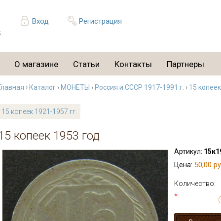
Вход
Регистрация
О магазине
Статьи
Контакты
Партнеры
Главная
›
Каталог
›
МОНЕТЫ
›
Россия и СССР 1917-1991 г.
›
15 копеек
15 копеек 1921-1957 гг.
15 копеек 1953 год
Артикул:
15к1
50,00 ру
Цена:
Количество:
*