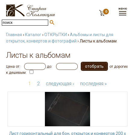
0
Главная
›
Каталог
›
ОТКРЫТКИ
›
Альбомы и листы для
открыток, конвертов и фотографий
› Листы к альбомам
Листы к альбомам
Цена от:
до:
от дорогих
к дешевым:
1
2
следующая ›
последняя »
Лист горизонтальный для бон, открыток и конвертов 200 х