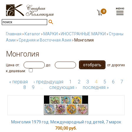
0
Главная
›
Каталог
›
МАРКИ
›
ИНОСТРАННЫЕ МАРКИ
›
Страны
Азии
›
Средняя и Восточная Азия
› Монголия
Монголия
Цена от:
до:
от дорогих
к дешевым:
« первая
‹ предыдущая
1
2
3
4
5
6
7
8
9
…
следующая ›
последняя »
Монголия 1979 год. Международный год детей, 7 марок
700,00 руб.