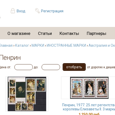
Вход
Регистрация
О магазине
Статьи
Контакты
Партнеры
Главная
›
Каталог
›
МАРКИ
›
ИНОСТРАННЫЕ МАРКИ
›
Австралия и О
Пенрин
Цена от:
до:
от дорогих к деше
Пенрин, 1977. 25 лет регентств
королевы Елизаветы II. 3 марк
1 250,00 руб.