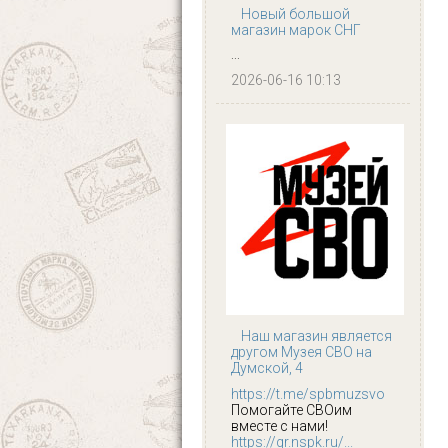
Новый большой
магазин марок СНГ
...
2026-06-16 10:13
Наш магазин является
другом Музея СВО на
Думской, 4
https://t.me/spbmuzsvo
Помогайте СВОим
вместе с нами!
https://qr.nspk.ru/...