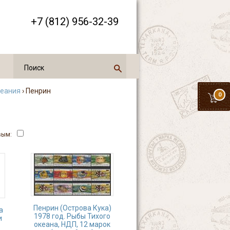
+7 (812) 956-32-39
кеания
› Пенрин
0
вым:
Пенрин (Острова Кука)
а
1978 год. Рыбы Тихого
и
океана, НДП, 12 марок