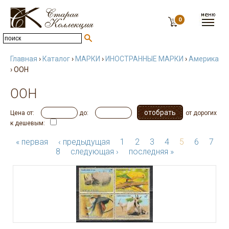
0
Главная
›
Каталог
›
МАРКИ
›
ИНОСТРАННЫЕ МАРКИ
›
Америка
› ООН
ООН
Цена от:
до:
от дорогих
к дешевым:
« первая
‹ предыдущая
1
2
3
4
5
6
7
8
следующая ›
последняя »