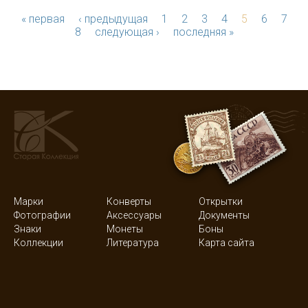
« первая
‹ предыдущая
1
2
3
4
5
6
7
8
следующая ›
последняя »
Марки
Конверты
Открытки
Фотографии
Аксессуары
Документы
Знаки
Монеты
Боны
Коллекции
Литература
Карта сайта