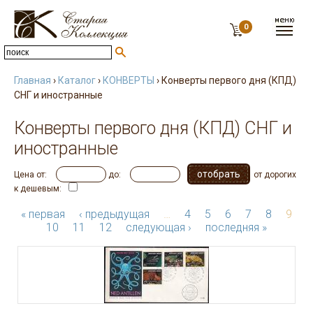
0
Главная
›
Каталог
›
КОНВЕРТЫ
› Конверты первого дня (КПД)
СНГ и иностранные
Конверты первого дня (КПД) СНГ и
иностранные
Цена от:
до:
от дорогих
к дешевым:
« первая
‹ предыдущая
…
4
5
6
7
8
9
10
11
12
следующая ›
последняя »