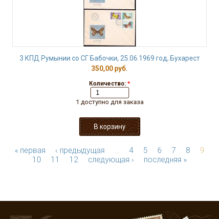
3 КПД Румынии со СГ Бабочки, 25.06.1969 год, Бухарест
350,00 руб.
Количество:
*
1 доступно для заказа
« первая
‹ предыдущая
…
4
5
6
7
8
9
10
11
12
следующая ›
последняя »