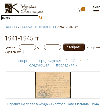
0
Главная
›
Каталог
›
ДОКУМЕНТЫ
› 1941-1945 гг.
1941-1945 гг.
Цена от:
до:
от дорогих
к дешевым:
« первая
‹ предыдущая
1
2
3
4
следующая ›
последняя »
Справка на право выезда из колхоза "Завет Ильича". 1944