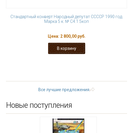
Стандартный конверт Народный депутат ССССР 1990 год.
Марка 5 к. № С4.1.5коп
Цена:
2 800,00 руб.
« первая
‹ предыдущая
…
4
5
6
7
8
9
10
11
12
…
следующая ›
последняя »
Все лучшие предложения
Новые поступления