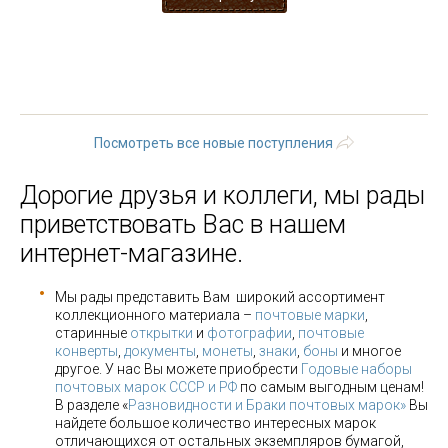
« первая
‹ предыдущая
…
4
5
6
7
8
9
10
11
12
…
следующая ›
последняя »
Посмотреть все новые поступления
Дорогие друзья и коллеги, мы рады
приветствовать Вас в нашем
интернет-магазине.
Мы рады представить Вам широкий ассортимент
коллекционного материала –
почтовые марки
,
старинные
открытки
и
фотографии
,
почтовые
конверты
,
документы
,
монеты
,
знаки
,
боны
и многое
другое. У нас Вы можете приобрести
Годовые наборы
почтовых марок СССР и РФ
по самым выгодным ценам!
В разделе «
Разновидности и Браки почтовых марок»
Вы
найдете большое количество интересных марок
отличающихся от остальных экземпляров бумагой,