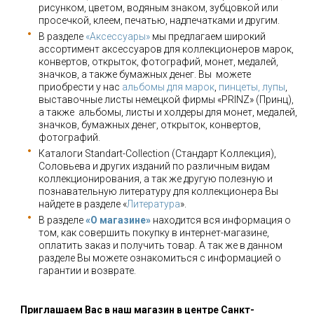
рисунком, цветом, водяным знаком, зубцовкой или
просечкой, клеем, печатью, надпечатками и другим.
В разделе
«Аксессуары»
мы предлагаем широкий
ассортимент аксессуаров для коллекционеров марок,
конвертов, открыток, фотографий, монет, медалей,
значков, а также бумажных денег. Вы можете
приобрести у нас
альбомы для марок
,
пинцеты, лупы
,
выставочные листы немецкой фирмы «PRINZ» (Принц),
а также альбомы, листы и холдеры для монет, медалей,
значков, бумажных денег, открыток, конвертов,
фотографий.
Каталоги Standart-Collection (Стандарт Коллекция),
Соловьева и других изданий по различным видам
коллекционирования, а так же другую полезную и
познавательную литературу для коллекционера Вы
найдете в разделе «
Литература
».
В разделе
«О магазине»
находится вся информация о
том, как совершить покупку в интернет-магазине,
оплатить заказ и получить товар. А так же в данном
разделе Вы можете ознакомиться с информацией о
гарантии и возврате.
Приглашаем Вас в наш магазин в центре Санкт-