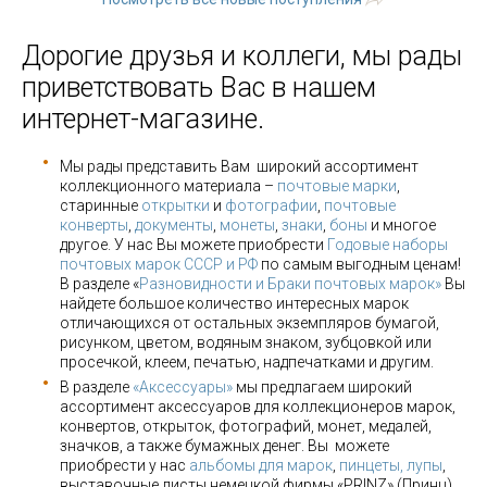
Дорогие друзья и коллеги, мы рады
приветствовать Вас в нашем
интернет-магазине.
Мы рады представить Вам широкий ассортимент
коллекционного материала –
почтовые марки
,
старинные
открытки
и
фотографии
,
почтовые
конверты
,
документы
,
монеты
,
знаки
,
боны
и многое
другое. У нас Вы можете приобрести
Годовые наборы
почтовых марок СССР и РФ
по самым выгодным ценам!
В разделе «
Разновидности и Браки почтовых марок»
Вы
найдете большое количество интересных марок
отличающихся от остальных экземпляров бумагой,
рисунком, цветом, водяным знаком, зубцовкой или
просечкой, клеем, печатью, надпечатками и другим.
В разделе
«Аксессуары»
мы предлагаем широкий
ассортимент аксессуаров для коллекционеров марок,
конвертов, открыток, фотографий, монет, медалей,
значков, а также бумажных денег. Вы можете
приобрести у нас
альбомы для марок
,
пинцеты, лупы
,
выставочные листы немецкой фирмы «PRINZ» (Принц),