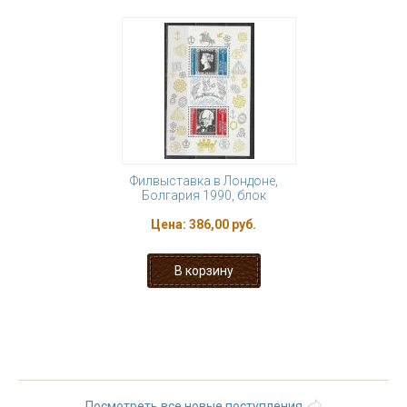
Филвыставка в Лондоне,
Болгария 1990, блок
Цена:
386,00 руб.
« первая
‹ предыдущая
…
4
5
6
7
8
9
10
11
12
…
следующая ›
последняя »
Посмотреть все новые поступления