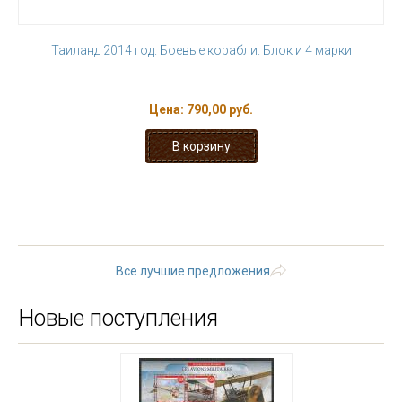
Таиланд 2014 год. Боевые корабли. Блок и 4 марки
Цена:
790,00 руб.
« первая
‹ предыдущая
…
4
5
6
7
8
9
10
11
12
…
следующая ›
последняя »
Все лучшие предложения
Новые поступления