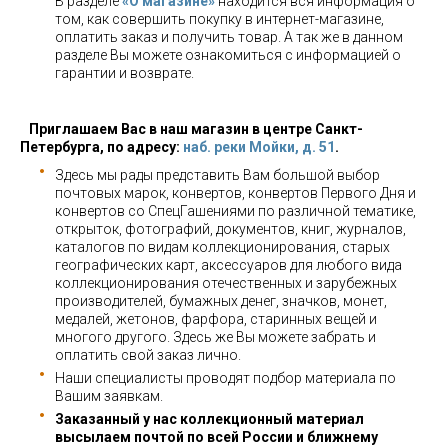
В разделе
«О магазине»
находится вся информация о
том, как совершить покупку в интернет-магазине,
оплатить заказ и получить товар. А так же в данном
разделе Вы можете ознакомиться с информацией о
гарантии и возврате.
Приглашаем Вас в наш магазин в центре Санкт-
Петербурга, по адресу:
наб. реки Мойки, д. 51
.
Здесь мы рады представить Вам большой выбор
почтовых марок, конвертов, конвертов Первого Дня и
конвертов со СпецГашениями по различной тематике,
открыток, фотографий, документов, книг, журналов,
каталогов по видам коллекционирования, старых
географических карт, аксессуаров для любого вида
коллекционирования отечественных и зарубежных
производителей, бумажных денег, значков, монет,
медалей, жетонов, фарфора, старинных вещей и
многого другого. Здесь же Вы можете забрать и
оплатить свой заказ лично.
Наши специалисты проводят подбор материала по
Вашим заявкам.
Заказанный у нас коллекционный материал
высылаем почтой по всей России и ближнему