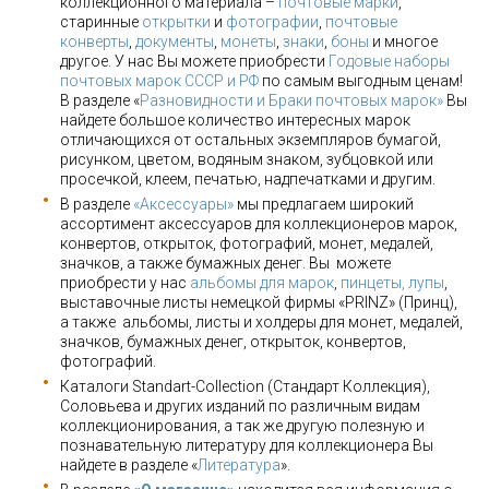
коллекционного материала –
почтовые марки
,
старинные
открытки
и
фотографии
,
почтовые
конверты
,
документы
,
монеты
,
знаки
,
боны
и многое
другое. У нас Вы можете приобрести
Годовые наборы
почтовых марок СССР и РФ
по самым выгодным ценам!
В разделе «
Разновидности и Браки почтовых марок»
Вы
найдете большое количество интересных марок
отличающихся от остальных экземпляров бумагой,
рисунком, цветом, водяным знаком, зубцовкой или
просечкой, клеем, печатью, надпечатками и другим.
В разделе
«Аксессуары»
мы предлагаем широкий
ассортимент аксессуаров для коллекционеров марок,
конвертов, открыток, фотографий, монет, медалей,
значков, а также бумажных денег. Вы можете
приобрести у нас
альбомы для марок
,
пинцеты, лупы
,
выставочные листы немецкой фирмы «PRINZ» (Принц),
а также альбомы, листы и холдеры для монет, медалей,
значков, бумажных денег, открыток, конвертов,
фотографий.
Каталоги Standart-Collection (Стандарт Коллекция),
Соловьева и других изданий по различным видам
коллекционирования, а так же другую полезную и
познавательную литературу для коллекционера Вы
найдете в разделе «
Литература
».