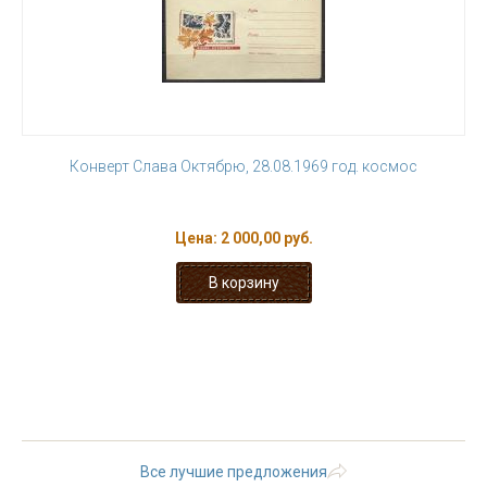
Конверт Слава Октябрю, 28.08.1969 год. космос
Цена:
2 000,00 руб.
« первая
‹ предыдущая
…
19
20
21
22
23
24
25
26
27
Все лучшие предложения