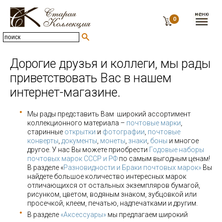
0
Дорогие друзья и коллеги, мы рады
приветствовать Вас в нашем
интернет-магазине.
Мы рады представить Вам широкий ассортимент
коллекционного материала –
почтовые марки
,
старинные
открытки
и
фотографии
,
почтовые
конверты
,
документы
,
монеты
,
знаки
,
боны
и многое
другое. У нас Вы можете приобрести
Годовые наборы
почтовых марок СССР и РФ
по самым выгодным ценам!
В разделе «
Разновидности и Браки почтовых марок»
Вы
найдете большое количество интересных марок
отличающихся от остальных экземпляров бумагой,
рисунком, цветом, водяным знаком, зубцовкой или
просечкой, клеем, печатью, надпечатками и другим.
В разделе
«Аксессуары»
мы предлагаем широкий