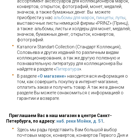
ассортимент аксессуаров для коллекционеров марок,
конвертов, открыток, фотографий, монет, медалей,
значков, а также бумажных денег. Вы можете
приобрести у нас
альбомы для марок
,
пинцеты, лупы
,
выставочные листы немецкой фирмы «PRINZ» (Принц),
а также альбомы, листы и холдеры для монет, медалей,
значков, бумажных денег, открыток, конвертов,
фотографий.
Каталоги Standart-Collection (Стандарт Коллекция),
Соловьева и других изданий по различным видам
коллекционирования, а так же другую полезную и
познавательную литературу для коллекционера Вы
найдете в разделе «
Литература
».
В разделе
«О магазине»
находится вся информация о
том, как совершить покупку в интернет-магазине,
оплатить заказ и получить товар. А так же в данном
разделе Вы можете ознакомиться с информацией о
гарантии и возврате.
Приглашаем Вас в наш магазин в центре Санкт-
Петербурга, по адресу:
наб. реки Мойки, д. 51
.
Здесь мы рады представить Вам большой выбор
почтовых марок, конвертов, конвертов Первого Дня и