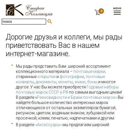
0
Дорогие друзья и коллеги, мы рады
приветствовать Вас в нашем
интернет-магазине.
Мы рады представить Вам широкий ассортимент
коллекционного материала –
почтовые марки
,
старинные
открытки
и
фотографии
,
почтовые
конверты
,
документы
,
монеты
,
знаки
,
боны
и многое
другое. У нас Вы можете приобрести
Годовые наборы
почтовых марок СССР и РФ
по самым выгодным ценам!
В разделе «
Разновидности и Браки почтовых марок»
Вы
найдете большое количество интересных марок
отличающихся от остальных экземпляров бумагой,
рисунком, цветом, водяным знаком, зубцовкой или
просечкой, клеем, печатью, надпечатками и другим.
В разделе
«Аксессуары»
мы предлагаем широкий