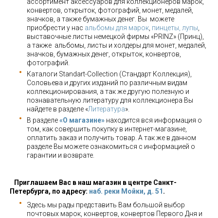
ассортимент аксессуаров для коллекционеров марок,
конвертов, открыток, фотографий, монет, медалей,
значков, а также бумажных денег. Вы можете
приобрести у нас
альбомы для марок
,
пинцеты, лупы
,
выставочные листы немецкой фирмы «PRINZ» (Принц),
а также альбомы, листы и холдеры для монет, медалей,
значков, бумажных денег, открыток, конвертов,
фотографий.
Каталоги Standart-Collection (Стандарт Коллекция),
Соловьева и других изданий по различным видам
коллекционирования, а так же другую полезную и
познавательную литературу для коллекционера Вы
найдете в разделе «
Литература
».
В разделе
«О магазине»
находится вся информация о
том, как совершить покупку в интернет-магазине,
оплатить заказ и получить товар. А так же в данном
разделе Вы можете ознакомиться с информацией о
гарантии и возврате.
Приглашаем Вас в наш магазин в центре Санкт-
Петербурга, по адресу:
наб. реки Мойки, д. 51
.
Здесь мы рады представить Вам большой выбор
почтовых марок, конвертов, конвертов Первого Дня и