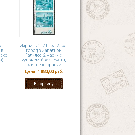
к
Израиль 1971 год. Акра,
 в
город в Западной
арке
Галилее. 2 марки с
),
купоном. брак печати,
сдиг перфорации
Цена:
1 080,00 руб.
4
5
6
7
8
последняя »