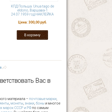
КПД Польша. Unua tago de
eldono, Варшава-1
24.07.1959 год НАКЛЕЙКА
Цена:
300,00 руб.
4
5
6
7
8
последняя »
я
ветствовать Вас в
ного материала –
почтовые марки
,
менты
,
монеты
,
знаки
,
боны
и многое
х марок СССР и РФ
по самым