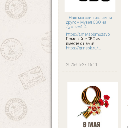
Наш магазин является
другом Музея СВО на
Думской, 4
https://t.me/spbmuzsvo
Помогайте СВОим
вместе с нами!
https://qr.nspk.ru/...
2025-05-27 16:11