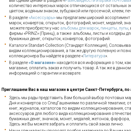
выгодным ценам! В разделе «
Разновидности и Браки почтовы
количество интересных марок отличающихся от остальных э
цветом, водяным знаком, зубцовкой или просечкой, клеем, пе
В разделе
«Аксессуары»
мы предлагаем широкий ассортимент 
марок, конвертов, открыток, фотографий, монет, медалей, зна
можете приобрести у нас
альбомы для марок
,
пинцеты, лупы
,
фирмы «PRINZ» (Принц), а также альбомы, листы и холдеры для
бумажных денег, открыток, конвертов, фотографий.
Каталоги Standart-Collection (Стандарт Коллекция), Соловьев
видам коллекционирования, а так же другую полезную и позн
коллекционера Вы найдете в разделе «
Литература
».
В разделе
«О магазине»
находится вся информация о том, как
магазине, оплатить заказ и получить товар. А так же в данно
информацией о гарантии и возврате.
Приглашаем Вас в наш магазин в центре Санкт-Петербурга, по
Здесь мы рады представить Вам большой выбор почтовых мар
Дня и конвертов со СпецГашениями по различной тематике, о
книг, журналов, каталогов по видам коллекционирования, ста
аксессуаров для любого вида коллекционирования отечестве
бумажных денег, значков, монет, медалей, жетонов, фарфора,
Здесь же Вы можете забрать и оплатить свой заказ лично.
Наши специалисты проводят подбор материала по Вашим зая