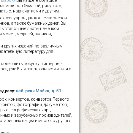
х марок»
Вы найдете большое
кземпляров бумагой, рисунком,
чатью, надпечатками и другим.
аксессуаров для коллекционеров
чков, а также бумажных денег. Вы
 выставочные листы немецкой
 монет, медалей, значков,
а и других изданий по различным
авательную литературу для
 совершить покупку в интернет-
м разделе Вы можете ознакомиться с
 адресу:
наб. реки Мойки, д. 51
.
ок, конвертов, конвертов Первого
ткрыток, фотографий, документов,
рых географических карт,
нных и зарубежных производителей,
 старинных вещей и многого другого.
вкам.