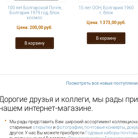
100 лет Болгарской Почте,
15 лет ООН, Болгария 1960
Болгария 1979 год, блок
г, блок
космос
Цена:
1 373,00 руб.
Цена:
200,00 руб.
« первая
‹ предыдущая
1
2
3
9
…
следующая ›
Посмотреть все новые поступлени
Дорогие друзья и коллеги, мы рады при
нашем интернет-магазине.
Мы рады представить Вам широкий ассортимент коллекцион
старинные
открытки
и
фотографии
,
почтовые конверты
,
доку
другое. У нас Вы можете приобрести
Годовые наборы почтовы