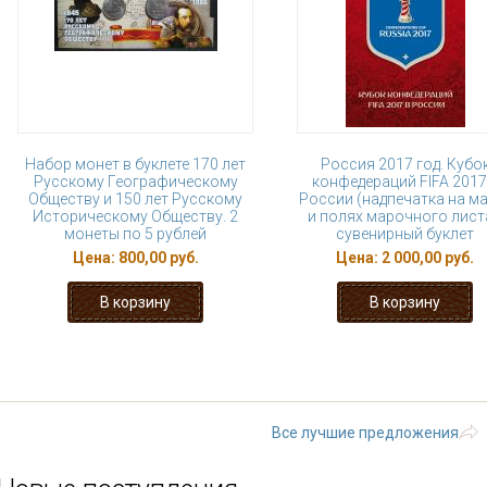
Набор монет в буклете 170 лет
Россия 2017 год. Кубо
Русскому Географическому
конфедераций FIFA 2017
Обществу и 150 лет Русскому
России (надпечатка на м
Историческому Обществу. 2
и полях марочного листа
монеты по 5 рублей
сувенирный буклет
Цена:
800,00 руб.
Цена:
2 000,00 руб.
« первая
‹ предыдущая
1
2
3
9
…
следующая ›
Все лучшие предложения