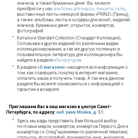
значков, а также бумажных денег. Вы можете
приобрести у нас
альбомы для марок
,
пинцеты, лупы
,
выставочные листы немецкой фирмы «PRINZ» (Принц),
а также альбомы, листы и холдеры для монет, медалей,
значков, бумажных денег, открыток, конвертов,
фотографий.
Каталоги Standart-Collection (Стандарт Коллекция),
Соловьева и других изданий по различным видам
коллекционирования, а так же другую полезную и
познавательную литературу для коллекционера Вы
найдете в разделе «
Литература
».
В разделе
«О магазине»
находится вся информация о
том, как совершить покупку в интернет-магазине,
оплатить заказ и получить товар. А так же в данном
разделе Вы можете ознакомиться с информацией о
гарантии и возврате.
Приглашаем Вас в наш магазин в центре Санкт-
Петербурга, по адресу:
наб. реки Мойки, д. 51
.
Здесь мы рады представить Вам большой выбор
почтовых марок, конвертов, конвертов Первого Дня и
конвертов со СпецГашениями по различной тематике,
открыток, фотографий, документов, книг, журналов,