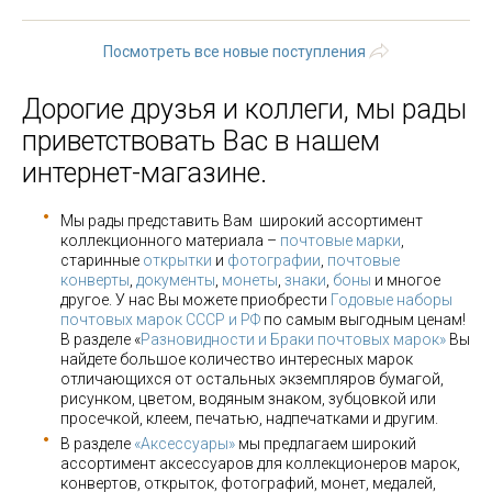
…
следующая ›
последняя »
Посмотреть все новые поступления
Дорогие друзья и коллеги, мы рады
приветствовать Вас в нашем
интернет-магазине.
Мы рады представить Вам широкий ассортимент
коллекционного материала –
почтовые марки
,
старинные
открытки
и
фотографии
,
почтовые
конверты
,
документы
,
монеты
,
знаки
,
боны
и многое
другое. У нас Вы можете приобрести
Годовые наборы
почтовых марок СССР и РФ
по самым выгодным ценам!
В разделе «
Разновидности и Браки почтовых марок»
Вы
найдете большое количество интересных марок
отличающихся от остальных экземпляров бумагой,
рисунком, цветом, водяным знаком, зубцовкой или
просечкой, клеем, печатью, надпечатками и другим.
В разделе
«Аксессуары»
мы предлагаем широкий
ассортимент аксессуаров для коллекционеров марок,
конвертов, открыток, фотографий, монет, медалей,