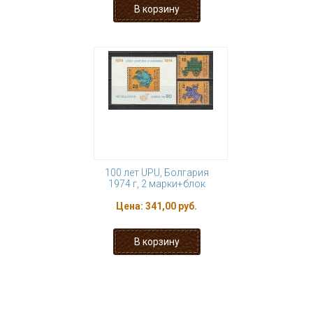
100 лет UPU, Болгария
1974 г, 2 марки+блок
Цена:
341,00 руб.
« первая
‹ предыдущая
1
2
3
4
5
6
7
8
9