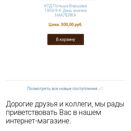
КПД Польша Варшава
1959-9-Х. День значка
НАКЛЕЙКА
Цена:
300,00 руб.
« первая
‹ предыдущая
…
100
101
102
103
104
105
106
107
108
…
следующая
›
последняя »
Посмотреть все новые поступления
Дорогие друзья и коллеги, мы рады
приветствовать Вас в нашем
интернет-магазине.