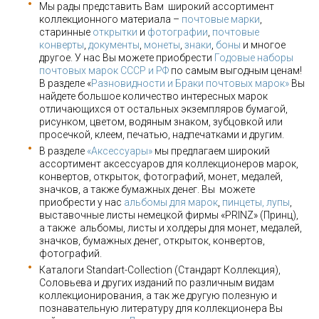
Мы рады представить Вам широкий ассортимент
коллекционного материала –
почтовые марки
,
старинные
открытки
и
фотографии
,
почтовые
конверты
,
документы
,
монеты
,
знаки
,
боны
и многое
другое. У нас Вы можете приобрести
Годовые наборы
почтовых марок СССР и РФ
по самым выгодным ценам!
В разделе «
Разновидности и Браки почтовых марок»
Вы
найдете большое количество интересных марок
отличающихся от остальных экземпляров бумагой,
рисунком, цветом, водяным знаком, зубцовкой или
просечкой, клеем, печатью, надпечатками и другим.
В разделе
«Аксессуары»
мы предлагаем широкий
ассортимент аксессуаров для коллекционеров марок,
конвертов, открыток, фотографий, монет, медалей,
значков, а также бумажных денег. Вы можете
приобрести у нас
альбомы для марок
,
пинцеты, лупы
,
выставочные листы немецкой фирмы «PRINZ» (Принц),
а также альбомы, листы и холдеры для монет, медалей,
значков, бумажных денег, открыток, конвертов,
фотографий.
Каталоги Standart-Collection (Стандарт Коллекция),
Соловьева и других изданий по различным видам
коллекционирования, а так же другую полезную и
познавательную литературу для коллекционера Вы