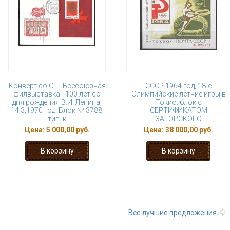
Конверт со СГ - Всесоюзная
СССР 1964 год, 18-е
филвыставка - 100 лет со
Олимпийские летние игры в
дня рождения В.И. Ленина,
Токио. блок с
14,3,1970 год. Блок № 3788,
СЕРТИФИКАТОМ
тип Iк
ЗАГОРСКОГО
Цена:
5 000,00 руб.
Цена:
38 000,00 руб.
1
2
3
4
5
6
7
8
последняя »
Все лучшие предложения