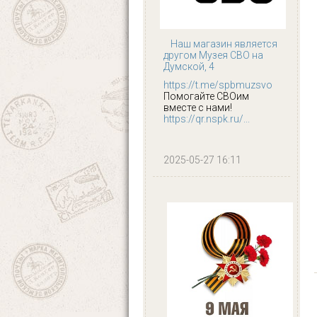
Наш магазин является
другом Музея СВО на
Думской, 4
https://t.me/spbmuzsvo
Помогайте СВОим
вместе с нами!
https://qr.nspk.ru/...
2025-05-27 16:11