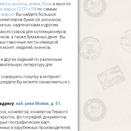
менты
,
монеты
,
знаки
,
боны
и многое
х марок СССР и РФ
по самым
х марок»
Вы найдете большое
кземпляров бумагой, рисунком,
чатью, надпечатками и другим.
аксессуаров для коллекционеров
чков, а также бумажных денег. Вы
 выставочные листы немецкой
 монет, медалей, значков,
а и других изданий по различным
авательную литературу для
 совершить покупку в интернет-
м разделе Вы можете ознакомиться с
 адресу:
наб. реки Мойки, д. 51
.
ок, конвертов, конвертов Первого
ткрыток, фотографий, документов,
рых географических карт,
нных и зарубежных производителей,