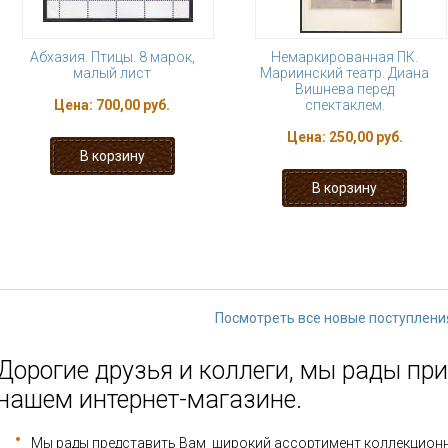
Абхазия. Птицы. 8 марок,
Немаркированная ПК.
малый лист
Мариинский театр. Диана
Вишнева перед
Цена:
700,00 руб.
спектаклем.
Цена:
250,00 руб.
1
2
3
4
5
6
7
8
последняя »
Посмотреть все новые поступлени
Дорогие друзья и коллеги, мы рады при
нашем интернет-магазине.
Мы рады представить Вам широкий ассортимент коллекцион