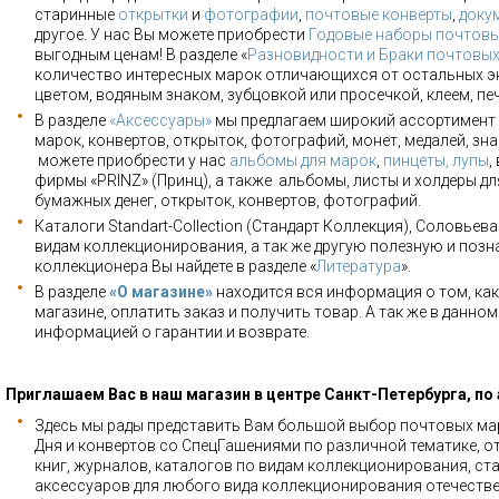
старинные
открытки
и
фотографии
,
почтовые конверты
,
доку
другое. У нас Вы можете приобрести
Годовые наборы почтовы
выгодным ценам! В разделе «
Разновидности и Браки почтовы
количество интересных марок отличающихся от остальных э
цветом, водяным знаком, зубцовкой или просечкой, клеем, пе
В разделе
«Аксессуары»
мы предлагаем широкий ассортимент 
марок, конвертов, открыток, фотографий, монет, медалей, зна
можете приобрести у нас
альбомы для марок
,
пинцеты, лупы
,
фирмы «PRINZ» (Принц), а также альбомы, листы и холдеры для
бумажных денег, открыток, конвертов, фотографий.
Каталоги Standart-Collection (Стандарт Коллекция), Соловьев
видам коллекционирования, а так же другую полезную и позн
коллекционера Вы найдете в разделе «
Литература
».
В разделе
«О магазине»
находится вся информация о том, как
магазине, оплатить заказ и получить товар. А так же в данно
информацией о гарантии и возврате.
Приглашаем Вас в наш магазин в центре Санкт-Петербурга, по
Здесь мы рады представить Вам большой выбор почтовых мар
Дня и конвертов со СпецГашениями по различной тематике, о
книг, журналов, каталогов по видам коллекционирования, ста
аксессуаров для любого вида коллекционирования отечестве