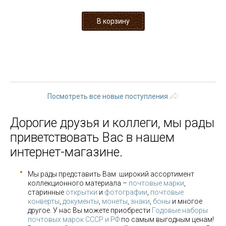
1
2
3
4
5
6
7
8
9
…
следующая ›
последняя »
Посмотреть все новые поступления
Дорогие друзья и коллеги, мы рады
приветствовать Вас в нашем
интернет-магазине.
Мы рады представить Вам широкий ассортимент
коллекционного материала –
почтовые марки
,
старинные
открытки
и
фотографии
,
почтовые
конверты
,
документы
,
монеты
,
знаки
,
боны
и многое
другое. У нас Вы можете приобрести
Годовые наборы
почтовых марок СССР и РФ
по самым выгодным ценам!