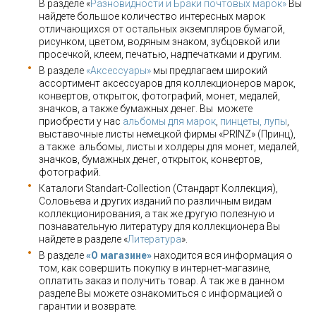
В разделе «
Разновидности и Браки почтовых марок»
Вы
найдете большое количество интересных марок
отличающихся от остальных экземпляров бумагой,
рисунком, цветом, водяным знаком, зубцовкой или
просечкой, клеем, печатью, надпечатками и другим.
В разделе
«Аксессуары»
мы предлагаем широкий
ассортимент аксессуаров для коллекционеров марок,
конвертов, открыток, фотографий, монет, медалей,
значков, а также бумажных денег. Вы можете
приобрести у нас
альбомы для марок
,
пинцеты, лупы
,
выставочные листы немецкой фирмы «PRINZ» (Принц),
а также альбомы, листы и холдеры для монет, медалей,
значков, бумажных денег, открыток, конвертов,
фотографий.
Каталоги Standart-Collection (Стандарт Коллекция),
Соловьева и других изданий по различным видам
коллекционирования, а так же другую полезную и
познавательную литературу для коллекционера Вы
найдете в разделе «
Литература
».
В разделе
«О магазине»
находится вся информация о
том, как совершить покупку в интернет-магазине,
оплатить заказ и получить товар. А так же в данном
разделе Вы можете ознакомиться с информацией о
гарантии и возврате.