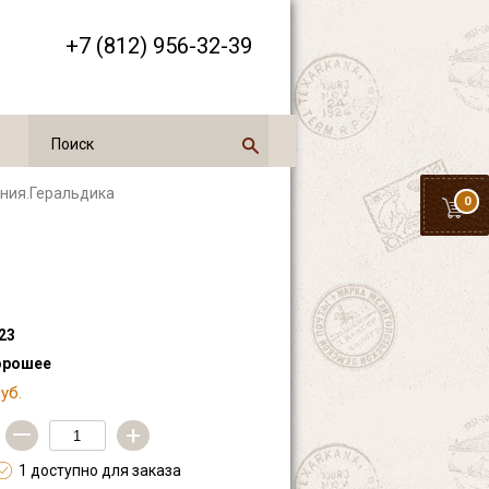
+7 (812) 956-32-39
ония.Геральдика
0
23
орошее
уб.
—
+
1 доступно для заказа