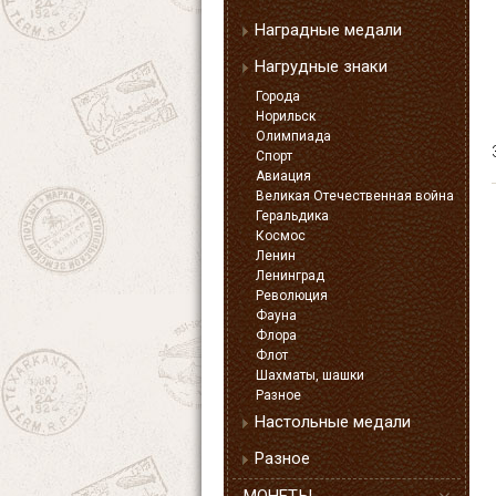
Наградные медали
Нагрудные знаки
Города
Норильск
Олимпиада
Спорт
Авиация
Великая Отечественная война
Геральдика
Космос
Ленин
Ленинград
Революция
Фауна
Флора
Флот
Шахматы, шашки
Разное
Настольные медали
Разное