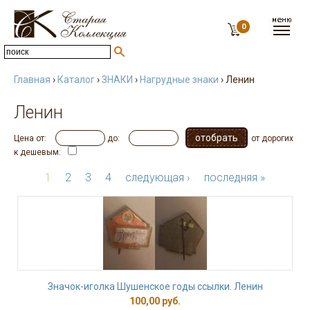
0
Главная
›
Каталог
›
ЗНАКИ
›
Нагрудные знаки
› Ленин
Ленин
Цена от:
до:
от дорогих
к дешевым:
1
2
3
4
следующая ›
последняя »
Значок-иголка Шушенское годы ссылки. Ленин
100,00 руб.