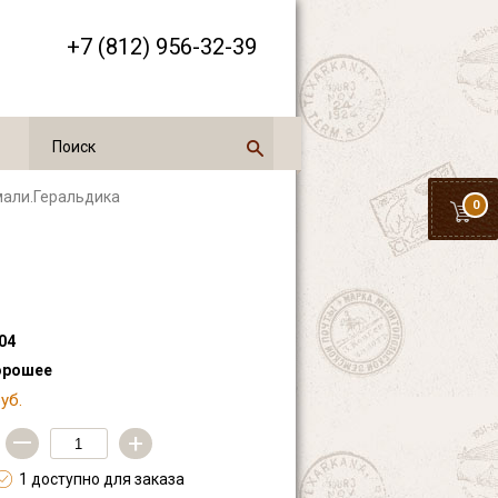
+7 (812) 956-32-39
мали.Геральдика
0
04
орошее
уб.
—
+
1 доступно для заказа