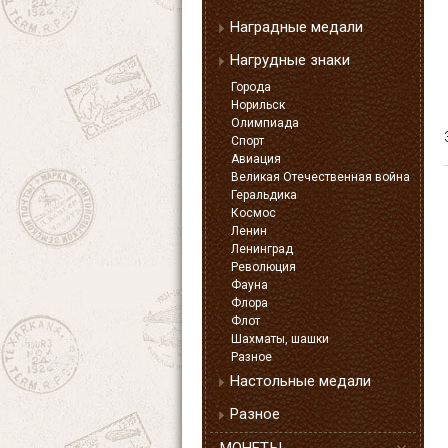
Наградные медали
Нагрудные знаки
Города
Норильск
Олимпиада
Спорт
Авиация
Великая Отечественная война
Геральдика
Космос
Ленин
Ленинград
Революция
Фауна
Флора
Флот
Шахматы, шашки
Разное
Настольные медали
Разное