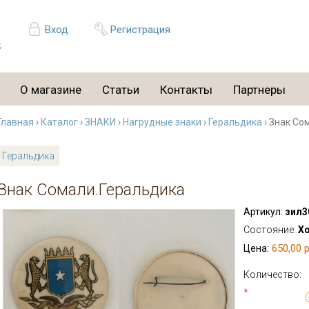
Вход
Регистрация
О магазине
Статьи
Контакты
Партнеры
Главная
›
Каталог
›
ЗНАКИ
›
Нагрудные знаки
›
Геральдика
› Знак Со
Геральдика
Знак Сомали.Геральдика
Артикул:
зил3
Состояние:
Х
650,00 р
Цена:
Количество:
*