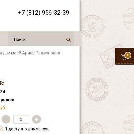
+7 (812) 956-32-39
 души моей Арина Родионовна
0
на
34
орошее
уб.
—
+
1 доступно для заказа