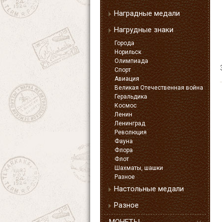
Наградные медали
Нагрудные знаки
Города
Норильск
Олимпиада
Спорт
Авиация
Великая Отечественная война
Геральдика
Космос
Ленин
Ленинград
Революция
Фауна
Флора
Флот
Шахматы, шашки
Разное
Настольные медали
Разное