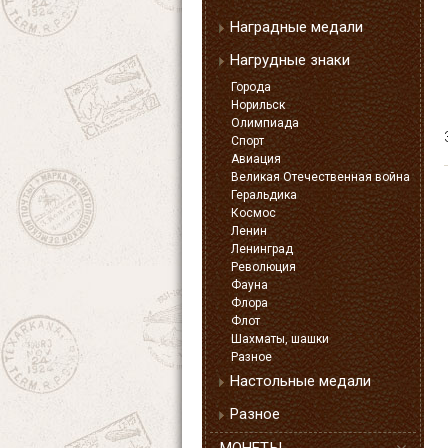
Наградные медали
Нагрудные знаки
Города
Норильск
Олимпиада
Спорт
Авиация
Великая Отечественная война
Геральдика
Космос
Ленин
Ленинград
Революция
Фауна
Флора
Флот
Шахматы, шашки
Разное
Настольные медали
Разное