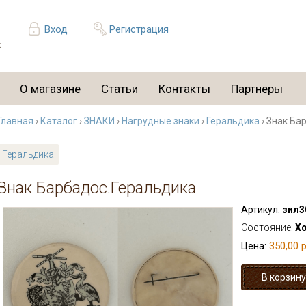
Вход
Регистрация
О магазине
Статьи
Контакты
Партнеры
Главная
›
Каталог
›
ЗНАКИ
›
Нагрудные знаки
›
Геральдика
› Знак Ба
Геральдика
Знак Барбадос.Геральдика
Артикул:
зил3
Состояние:
Х
350,00 р
Цена: