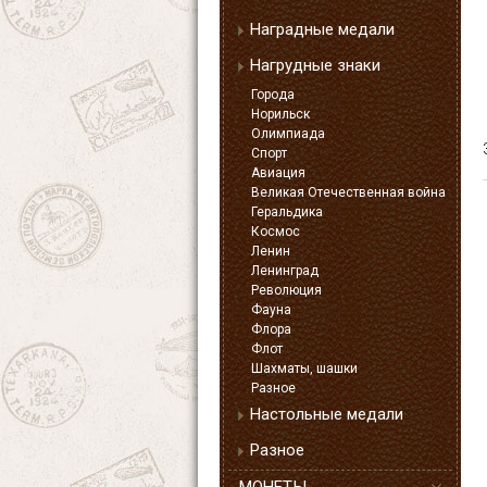
Наградные медали
Нагрудные знаки
Города
Норильск
Олимпиада
Спорт
Авиация
Великая Отечественная война
Геральдика
Космос
Ленин
Ленинград
Революция
Фауна
Флора
Флот
Шахматы, шашки
Разное
Настольные медали
Разное