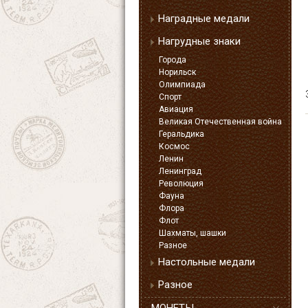
Наградные медали
Нагрудные знаки
Города
Норильск
Олимпиада
Спорт
Авиация
Великая Отечественная война
Геральдика
Космос
Ленин
Ленинград
Революция
Фауна
Флора
Флот
Шахматы, шашки
Разное
Настольные медали
Разное