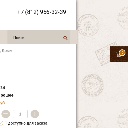
+7 (812) 956-32-39
к, Крым
0
24
орошее
уб.
—
+
1 доступно для заказа