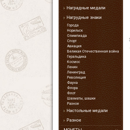
Наградные медали
Нагрудные знаки
Города
Норильск
Олимпиада
Спорт
Авиация
Великая Отечественная война
Геральдика
Космос
Ленин
Ленинград
Революция
Фауна
Флора
Флот
Шахматы, шашки
Разное
Настольные медали
Разное