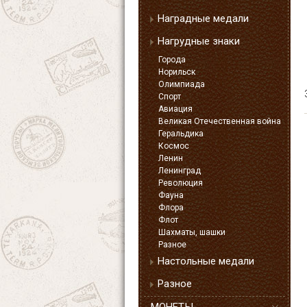
Наградные медали
Нагрудные знаки
Города
Норильск
Олимпиада
Спорт
Авиация
Великая Отечественная война
Геральдика
Космос
Ленин
Ленинград
Революция
Фауна
Флора
Флот
Шахматы, шашки
Разное
Настольные медали
Разное