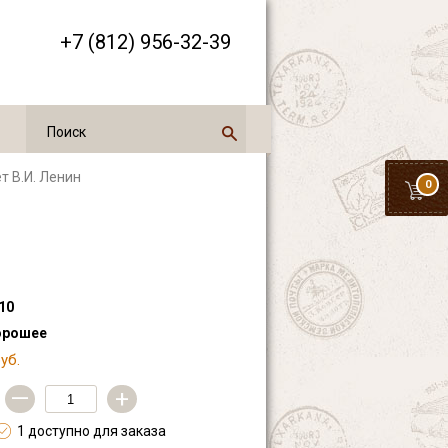
+7 (812) 956-32-39
т В.И. Ленин
0
10
орошее
уб.
—
+
1 доступно для заказа