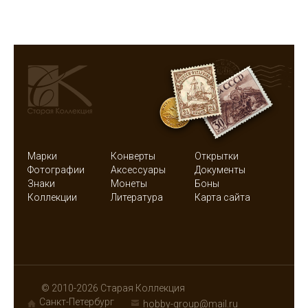
Марки
Конверты
Открытки
Фотографии
Аксессуары
Документы
Знаки
Монеты
Боны
Коллекции
Литература
Карта сайта
© 2010-2026 Старая Коллекция
Санкт-Петербург
hobby-group@mail.ru