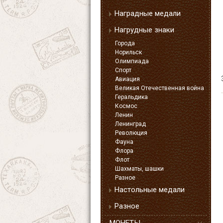
Наградные медали
Нагрудные знаки
Города
Норильск
Олимпиада
Спорт
Авиация
Великая Отечественная война
Геральдика
Космос
Ленин
Ленинград
Революция
Фауна
Флора
Флот
Шахматы, шашки
Разное
Настольные медали
Разное