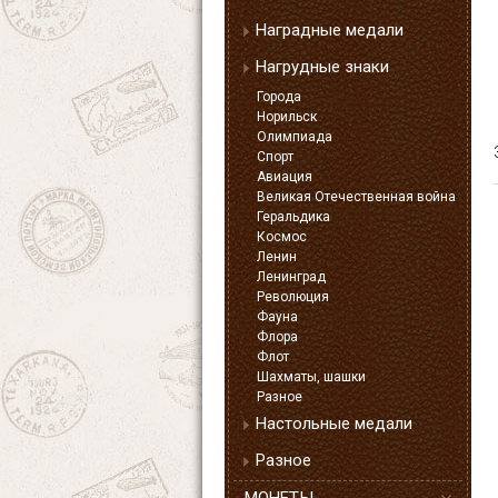
Наградные медали
Нагрудные знаки
Города
Норильск
Олимпиада
Спорт
Авиация
Великая Отечественная война
Геральдика
Космос
Ленин
Ленинград
Революция
Фауна
Флора
Флот
Шахматы, шашки
Разное
Настольные медали
Разное