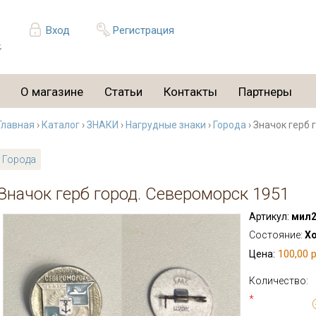
Вход
Регистрация
О магазине
Статьи
Контакты
Партнеры
Главная
›
Каталог
›
ЗНАКИ
›
Нагрудные знаки
›
Города
› Значок герб
Города
Значок герб город. Североморск 1951
Артикул:
мил2
Состояние:
Х
100,00 р
Цена:
Количество:
*