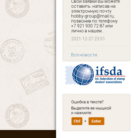
Свои заявки Вы можете
оставить: написав на
электронную почту
hobby-group@mail.ru,
позвонив по телефону
+7 921 930 72 87 или
лично в нашем...
2021-12-27 23:51
Все новости