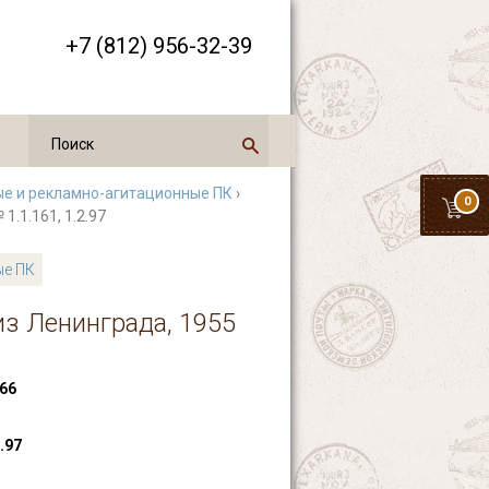
+7 (812) 956-32-39
е и рекламно-агитационные ПК
›
0
1.1.161, 1.2.97
ые ПК
из Ленинграда, 1955
66
2.97