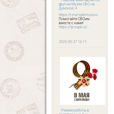
другом Музея СВО на
Думской, 4
https://t.me/spbmuzsvo
Помогайте СВОим
вместе с нами!
https://qr.nspk.ru/...
2025-05-27 16:11
Режим работы в