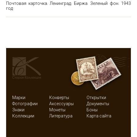
Почтовая карточка. Ленинград. Биржа. Зеленый фон. 1943
год
Марки
Конверты
Открытки
Фотографии
Аксессуары
Документы
Знаки
Монеты
Боны
Коллекции
Литература
Карта сайта