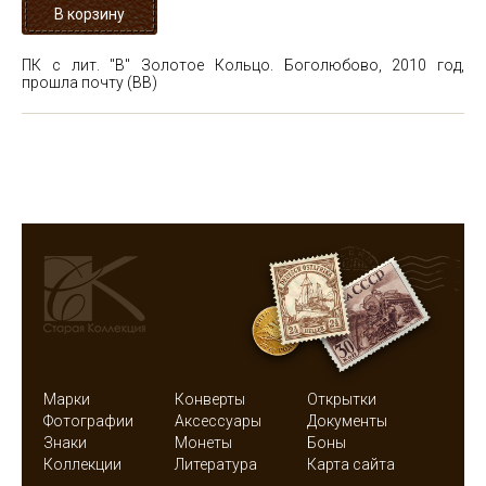
ПК с лит. "В" Золотое Кольцо. Боголюбово, 2010 год,
прошла почту (ВВ)
Марки
Конверты
Открытки
Фотографии
Аксессуары
Документы
Знаки
Монеты
Боны
Коллекции
Литература
Карта сайта