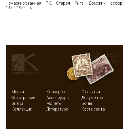
Немаркированная ПК. Старая Рига. Домский собор,
14.04.1954 год.
Марки
Конверты
Открытки
Фотографии
Аксессуары
Документы
Знаки
Монеты
Боны
Коллекции
Литература
Карта сайта