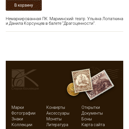
Немаркированная ПК. Мариинский театр. Ульяна Лопаткина
и Данила Корсунцев в балете "Драгоценности".
Марки
Конверты
Открытки
Фотографии
Аксессуары
Документы
Знаки
Монеты
Боны
Коллекции
Литература
Карта сайта