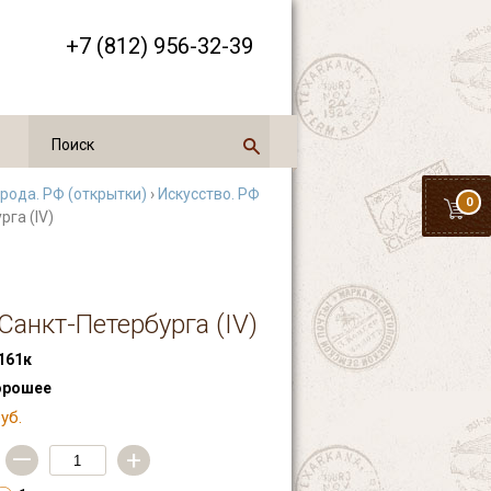
+7 (812) 956-32-39
орода. РФ (открытки)
›
Искусство. РФ
0
га (IV)
анкт-Петербурга (IV)
161к
орошее
уб.
—
+