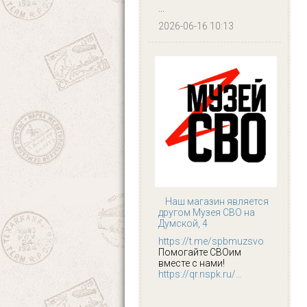
...
2026-06-16 10:13
Наш магазин является
другом Музея СВО на
Думской, 4
https://t.me/spbmuzsvo
Помогайте СВОим
вместе с нами!
https://qr.nspk.ru/...