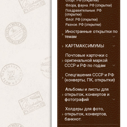
Спорт. РФ (открытки)
Флора, фауна. РФ (открытки)
Поздравительные. РФ
(открытки)
Флот. РФ (открытки)
Разное. РФ (открытки)
Иностранные открытки по
темам
КАРТМАКСИМУМЫ
Почтовые карточки с
оригинальной маркой
СССР и РФ по годам
Спецгашения СССР и РФ
(конверты, ПК, открытки)
Альбомы и листы для
открыток, конвертов и
фотографий
Холдеры для фото,
открыток, конвертов,
банкнот.