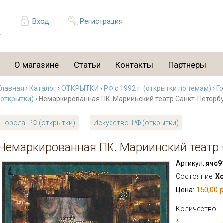
Вход
Регистрация
О магазине
Статьи
Контакты
Партнеры
Главная
›
Каталог
›
ОТКРЫТКИ
›
РФ с 1992 г. (открытки по темам)
›
Г
(открытки)
› Немаркированная ПК. Мариинский театр Санкт-Петербур
Города. РФ (открытки)
Искусство. РФ (открытки)
Немаркированная ПК. Мариинский театр С
Артикул:
ячс9
Состояние:
Х
150,00 р
Цена:
Количество:
*