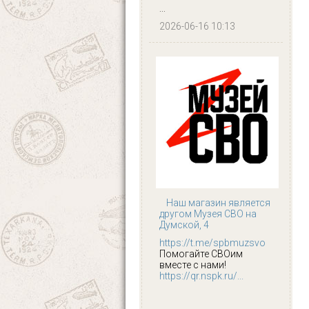
...
2026-06-16 10:13
Наш магазин является
другом Музея СВО на
Думской, 4
https://t.me/spbmuzsvo
Помогайте СВОим
вместе с нами!
https://qr.nspk.ru/...