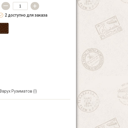
—
+
2 доступно для заказа
арух Рузиматов (I)