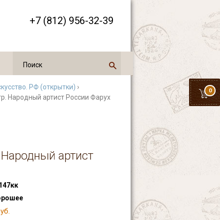
+7 (812) 956-32-39
кусство. РФ (открытки)
›
0
р. Народный артист России Фарух
 Народный артист
147кк
орошее
уб.