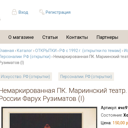
Вход
Регистрация
О магазине
Статьи
Контакты
Партнеры
Главная
›
Каталог
›
ОТКРЫТКИ
›
РФ с 1992 г. (открытки по темам)
›
Ис
Персоналии. РФ (открытки)
› Немаркированная ПК. Мариинский теат
Рузиматов (I)
Искусство. РФ (открытки)
Персоналии. РФ (открытки)
Немаркированная ПК. Мариинский театр.
России Фарух Рузиматов (I)
Артикул:
ячс9
Состояние:
Х
150,00 р
Цена: