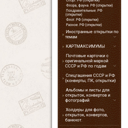
Спорт. РФ (открытки)
Флора, фауна. РФ (открытки)
Поздравительные. РФ
(открытки)
Флот. РФ (открытки)
Разное. РФ (открытки)
Иностранные открытки по
темам
КАРТМАКСИМУМЫ
Почтовые карточки с
оригинальной маркой
СССР и РФ по годам
Спецгашения СССР и РФ
(конверты, ПК, открытки)
Альбомы и листы для
открыток, конвертов и
фотографий
Холдеры для фото,
открыток, конвертов,
банкнот.