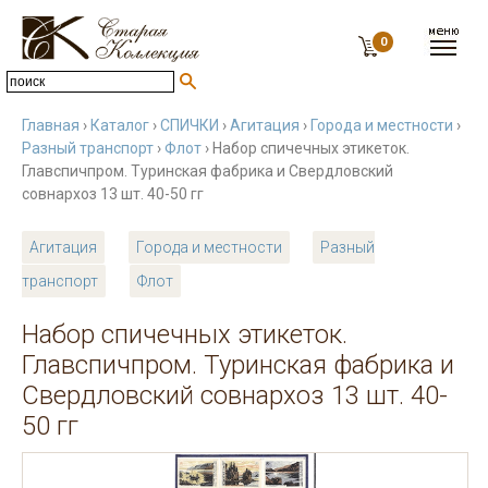
0
Главная
›
Каталог
›
СПИЧКИ
›
Агитация
›
Города и местности
›
Разный транспорт
›
Флот
› Набор спичечных этикеток.
Главспичпром. Туринская фабрика и Свердловский
совнархоз 13 шт. 40-50 гг
Агитация
Города и местности
Разный
транспорт
Флот
Набор спичечных этикеток.
Главспичпром. Туринская фабрика и
Свердловский совнархоз 13 шт. 40-
50 гг