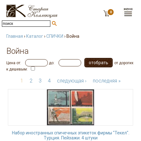
0
Главная
›
Каталог
›
СПИЧКИ
› Война
Война
Цена от:
до:
от дорогих
к дешевым:
1
2
3
4
следующая ›
последняя »
Набор иностранных спичечных этикеток фирмы "Текел".
Турция. Пейзажи. 4 штуки