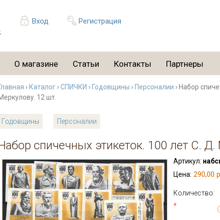
Вход
Регистрация
О магазине
Статьи
Контакты
Партнеры
Главная
›
Каталог
›
СПИЧКИ
›
Годовщины
›
Персоналии
› Набор спиче
Меркулову. 12 шт.
Годовщины
Персоналии
Набор спичечных этикеток. 100 лет С. Д.
Артикул:
набс
290,00 р
Цена:
Количество:
*