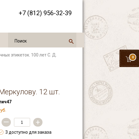
+7 (812) 956-32-39
чных этикеток. 100 лет С. Д.
0
 Меркулову. 12 шт.
пич47
уб.
—
+
3 доступно для заказа