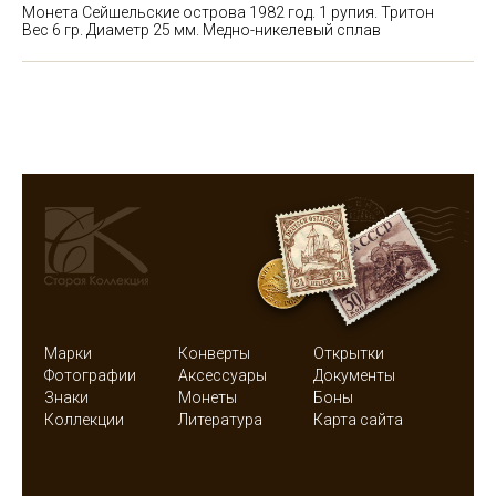
Монета Сейшельские острова 1982 год. 1 рупия. Тритон
Вес 6 гр. Диаметр 25 мм. Медно-никелевый сплав
Марки
Конверты
Открытки
Фотографии
Аксессуары
Документы
Знаки
Монеты
Боны
Коллекции
Литература
Карта сайта