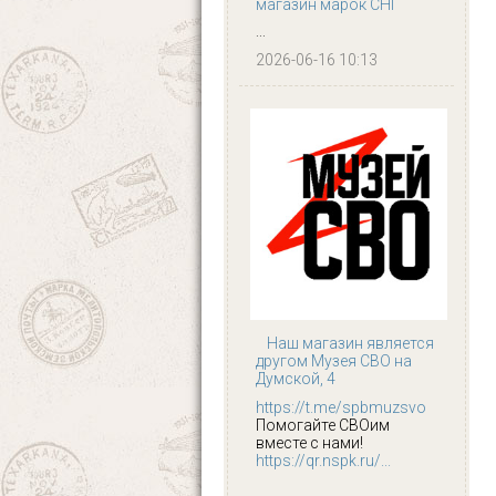
магазин марок СНГ
...
2026-06-16 10:13
Наш магазин является
другом Музея СВО на
Думской, 4
https://t.me/spbmuzsvo
Помогайте СВОим
вместе с нами!
https://qr.nspk.ru/...