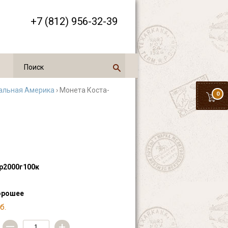
+7 (812) 956-32-39
альная Америка
› Монета Коста-
0
р2000г100к
орошее
б.
—
+