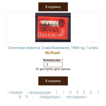
Спичечная этикетка. Слава Комсомолу. 1958 год. 1 штука
80,00 руб.
Количество:
*
41 доступно для заказа
« первая
‹ предыдущая
1
2
3
4
5
6
7
8
9
…
следующая ›
последняя »