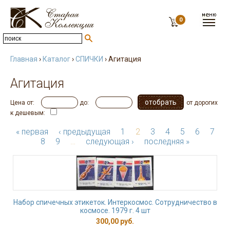
0
Главная
›
Каталог
›
СПИЧКИ
› Агитация
Агитация
Цена от:
до:
от дорогих
к дешевым:
« первая
‹ предыдущая
1
2
3
4
5
6
7
8
9
…
следующая ›
последняя »
Набор спичечных этикеток. Интеркосмос. Сотрудничество в
космосе. 1979 г. 4 шт
300,00 руб.