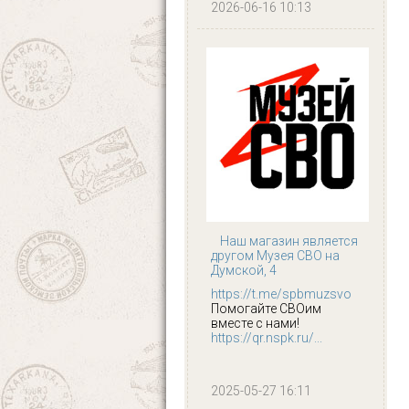
2026-06-16 10:13
Наш магазин является
другом Музея СВО на
Думской, 4
https://t.me/spbmuzsvo
Помогайте СВОим
вместе с нами!
https://qr.nspk.ru/...
2025-05-27 16:11