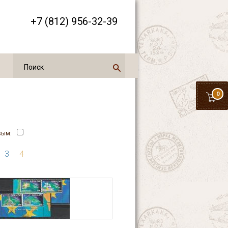
+7 (812) 956-32-39
0
вым:
3
4