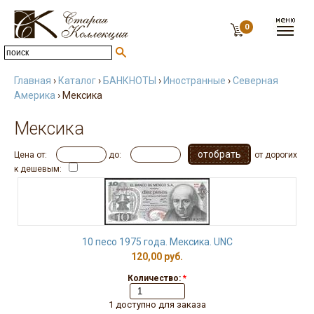
0
Главная
›
Каталог
›
БАНКНОТЫ
›
Иностранные
›
Северная
Америка
› Мексика
Мексика
Цена от:
до:
от дорогих
к дешевым:
10 песо 1975 года. Мексика. UNC
120,00 руб.
Количество:
*
1 доступно для заказа