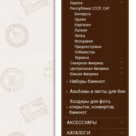
Европа
Республики СССР, СНГ
Беларусь
Грузия
Киргизия
Латвия
Литва
Молдавия
Приднестровье
Узбекистан
Украина
Северная Америка
Центральная Америка
Южная Америка
Наборы банкнот
Альбомы и листы для бон
Холдеры для фото,
открыток, конвертов,
банкнот.
АКСЕССУАРЫ
КАТАЛОГИ