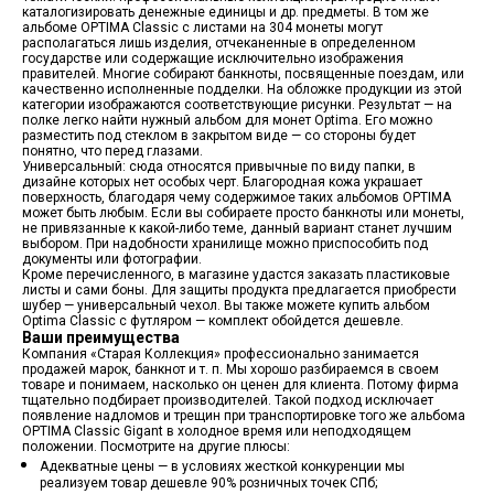
каталогизировать денежные единицы и др. предметы. В том же
альбоме OPTIMA Classic с листами на 304 монеты могут
располагаться лишь изделия, отчеканенные в определенном
государстве или содержащие исключительно изображения
правителей. Многие собирают банкноты, посвященные поездам, или
качественно исполненные подделки. На обложке продукции из этой
категории изображаются соответствующие рисунки. Результат — на
полке легко найти нужный альбом для монет Optima. Его можно
разместить под стеклом в закрытом виде — со стороны будет
понятно, что перед глазами.
Универсальный: сюда относятся привычные по виду папки, в
дизайне которых нет особых черт. Благородная кожа украшает
поверхность, благодаря чему содержимое таких альбомов OPTIMA
может быть любым. Если вы собираете просто банкноты или монеты,
не привязанные к какой-либо теме, данный вариант станет лучшим
выбором. При надобности хранилище можно приспособить под
документы или фотографии.
Кроме перечисленного, в магазине удастся заказать пластиковые
листы и сами боны. Для защиты продукта предлагается приобрести
шубер — универсальный чехол. Вы также можете купить альбом
Optima Classic с футляром — комплект обойдется дешевле.
Ваши преимущества
Компания «Старая Коллекция» профессионально занимается
продажей марок, банкнот и т. п. Мы хорошо разбираемся в своем
товаре и понимаем, насколько он ценен для клиента. Потому фирма
тщательно подбирает производителей. Такой подход исключает
появление надломов и трещин при транспортировке того же альбома
OPTIMA Classic Gigant в холодное время или неподходящем
положении. Посмотрите на другие плюсы:
Адекватные цены — в условиях жесткой конкуренции мы
реализуем товар дешевле 90% розничных точек СПб;