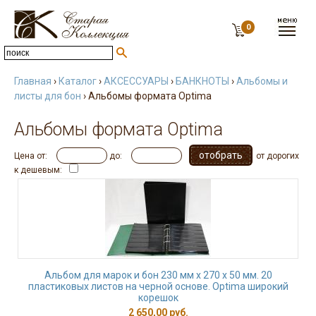
0
Главная
›
Каталог
›
АКСЕССУАРЫ
›
БАНКНОТЫ
›
Альбомы и
листы для бон
› Альбомы формата Optima
Альбомы формата Optima
Цена от:
до:
от дорогих
к дешевым:
Альбом для марок и бон 230 мм х 270 х 50 мм. 20
пластиковых листов на черной основе. Optima широкий
корешок
2 650,00 руб.