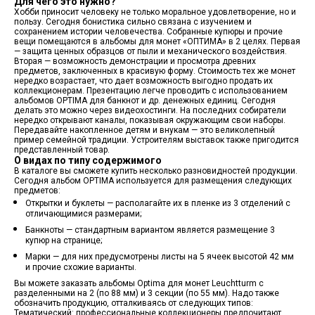
Для чего это нужно?
Хобби приносит человеку не только моральное удовлетворение, но и
пользу. Сегодня бонистика сильно связана с изучением и
сохранением истории человечества. Собранные купюры и прочие
вещи помещаются в альбомы для монет «ОПТИМА» в 2 целях. Первая
— защита ценных образцов от пыли и механического воздействия.
Вторая — возможность демонстрации и просмотра древних
предметов, заключенных в красивую форму. Стоимость тех же монет
нередко возрастает, что дает возможность выгодно продать их
коллекционерам. Презентацию легче проводить с использованием
альбомов OPTIMA для банкнот и др. денежных единиц. Сегодня
делать это можно через видеохостинги. На последних собиратели
нередко открывают каналы, показывая окружающим свои наборы.
Передавайте накопленное детям и внукам — это великолепный
пример семейной традиции. Устроителям выставок также пригодится
представленный товар.
О видах по типу содержимого
В каталоге вы сможете купить несколько разновидностей продукции.
Сегодня альбом OPTIMA используется для размещения следующих
предметов:
Открытки и буклеты — располагайте их в пленке из 3 отделений с
отличающимися размерами;
Банкноты — стандартным вариантом является размещение 3
купюр на странице;
Марки — для них предусмотрены листы на 5 ячеек высотой 42 мм
и прочие схожие варианты.
Вы можете заказать альбомы Optima для монет Leuchtturm с
разделенными на 2 (по 88 мм) и 3 секции (по 55 мм). Надо также
обозначить продукцию, отталкиваясь от следующих типов:
Тематический: профессиональные коллекционеры предпочитают