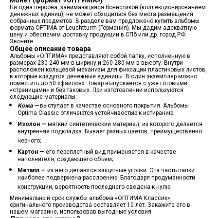
монет (формат «ОПТИМА»)
Ни одна персона, занимающаяся бонистикой (коллекционированием
денежных единиц), не может обходиться без места размещения
собранных предметов. В разделе вам предложено купить альбомы
формата OPTIMA от Leuchtturm (Германия). Мы дадим адекватную
цену и обеспечим доставку продукции в СПб или др. город РФ.
Звоните.
Общее описание товара
Альбомы «ОПТИМА» представляют собой папку, исполненную в
размерах 230-240 мм в ширину и 260-280 мм в высоту. Внутри
расположен кольцевой механизм для фиксации пластиковых листов,
в которые кладутся денежные единицы. В один экземпляр можно
поместить до 50 «файлов». Товар выпускается с уже готовыми
«страницами» и без таковых. При изготовлении используются
следующие материалы:
Кожа —
выступает в качестве основного покрытия. Альбомы
Optima Classic отличаются устойчивостью к истиранию;
Изолон —
мягкий синтетический материал, из которого делается
внутренняя подкладка. Бывает разных цветов, преимущественно
черного;
Картон —
его переплетный вид применяется в качестве
наполнителя, создающего объем;
Металл —
из него делаются защитные уголки. Эта часть папки
наиболее подвержена расслоению. Благодаря продуманности
конструкции, вероятность последнего сведена к нулю.
Минимальный срок службы альбома «ОПТИМА Классик»
оригинального производства составляет 10 лет. Закажите его в
нашем магазине, использовав выгодные условия.