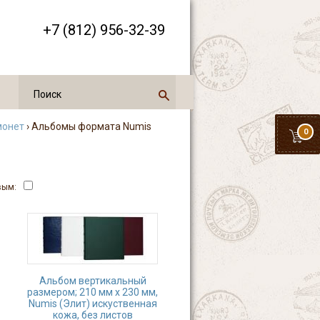
+7 (812) 956-32-39
монет
› Альбомы формата Numis
0
вым:
Альбом вертикальный
размером; 210 мм х 230 мм,
Numis (Элит) искуственная
кожа, без листов