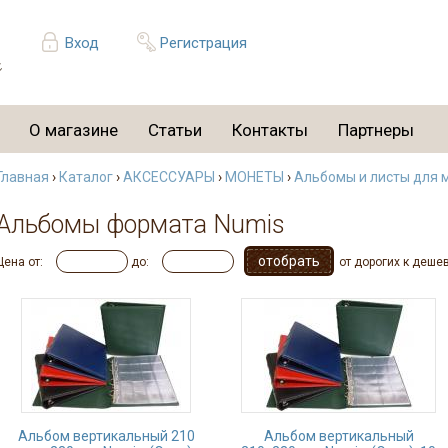
Вход
Регистрация
О магазине
Статьи
Контакты
Партнеры
Главная
›
Каталог
›
АКСЕССУАРЫ
›
МОНЕТЫ
›
Альбомы и листы для 
Альбомы формата Numis
Цена от:
до:
от дорогих к деше
Альбом вертикальный 210
Альбом вертикальный